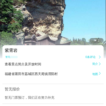


2
紫霄岩
0条评论

暂无点评
查看景点简介及开放时间
简介


福建省莆田市荔城区西天尾镇渭阳村
地图
暂无报价
暂无门票预订，我们正在努力补充