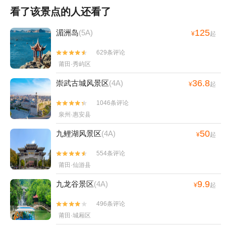
看了该景点的人还看了
125
湄洲岛
(5A)
¥
起
629条评论


莆田·秀屿区
36.8
崇武古城风景区
(4A)
¥
起
1046条评论


泉州·惠安县
50
九鲤湖风景区
(4A)
¥
起
554条评论


莆田·仙游县
9.9
九龙谷景区
(4A)
¥
起
496条评论


莆田·城厢区