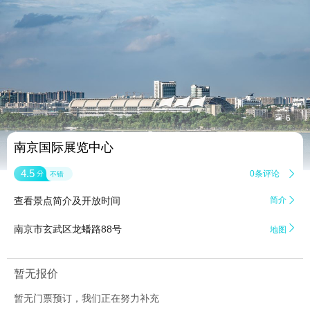


6
南京国际展览中心
4.5
0条评论

分
不错
查看景点简介及开放时间
简介


南京市玄武区龙蟠路88号
地图
暂无报价
暂无门票预订，我们正在努力补充