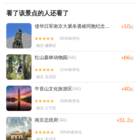
看了该景点的人还看了
10
侵华日军南京大屠杀遇难同胞纪念馆
(4A)
¥
起
6639条评论


南京·建邺区
66
红山森林动物园
(4A)
¥
起
2144条评论


南京·玄武区
40
牛首山文化旅游区
(4A)
¥
起
2680条评论


南京·江宁区
31.2
南京总统府
(4A)
¥
起
20545条评论


南京·玄武区