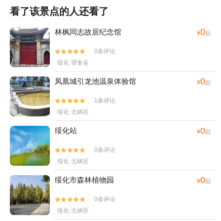
看了该景点的人还看了
0
林枫同志故居纪念馆
¥
起
0条评论


绥化·望奎县
0
凤凰城引龙池温泉体验馆
¥
起
1条评论


绥化·北林区
0
绥化站
¥
起
0条评论


绥化·北林区
0
绥化市森林植物园
¥
起
0条评论


绥化·北林区