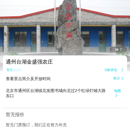


7
通州台湖金盛强农庄
0条评论

暂无点评
查看景点简介及开放时间
简介

北京市通州区台湖镇北发图书城向北过2个红绿灯铺大路
地图
东口

暂无报价
暂无门票预订，我们正在努力补充