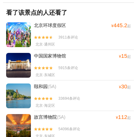
看了该景点的人还看了
445.2
北京环球度假区
¥
起
3911条评论


北京·通州区
15
中国国家博物馆
¥
起
5915条评论


北京·东城区
30
颐和园
(5A)
¥
起
33694条评论


北京·海淀区
112
故宫博物院
(5A)
¥
起
54096条评论


北京·东城区