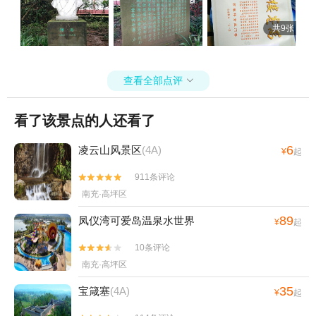
共9张
查看全部点评

看了该景点的人还看了
6
凌云山风景区
(4A)
¥
起
911条评论


南充·高坪区
89
凤仪湾可爱岛温泉水世界
¥
起
10条评论


南充·高坪区
35
宝箴塞
(4A)
¥
起