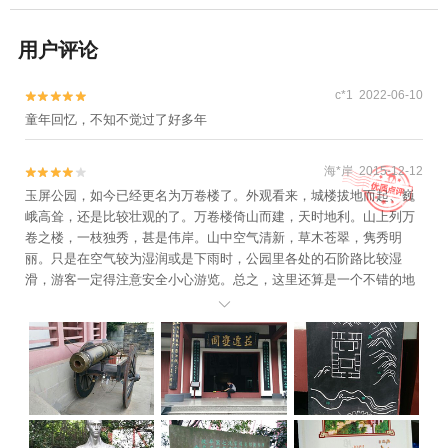
用户评论
c*1 2022-06-10


童年回忆，不知不觉过了好多年
海*岸 2015-12-12


玉屏公园，如今已经更名为万卷楼了。外观看来，城楼拔地而起、巍
峨高耸，还是比较壮观的了。万卷楼倚山而建，天时地利。山上列万
卷之楼，一枝独秀，甚是伟岸。山中空气清新，草木苍翠，隽秀明
丽。只是在空气较为湿润或是下雨时，公园里各处的石阶路比较湿
滑，游客一定得注意安全小心游览。总之，这里还算是一个不错的地
方。
