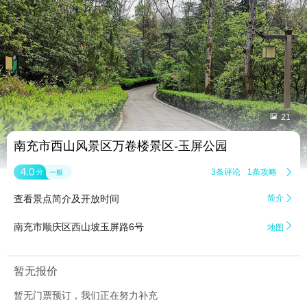


21
南充市西山风景区万卷楼景区-玉屏公园
4.0
3条评论
1条攻略

分
一般
查看景点简介及开放时间
简介


南充市顺庆区西山坡玉屏路6号
地图
暂无报价
暂无门票预订，我们正在努力补充