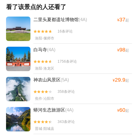
看了该景点的人还看了
37
二里头夏都遗址博物馆
(4A)
¥
起
16条评论


洛阳·偃师市
98
白马寺
(4A)
¥
起
1756条评论


洛阳·洛龙区
29.9
神农山风景区
(5A)
¥
起
358条评论


焦作·沁阳市
60
蟒河生态旅游区
(4A)
¥
起
343条评论


晋城·阳城县