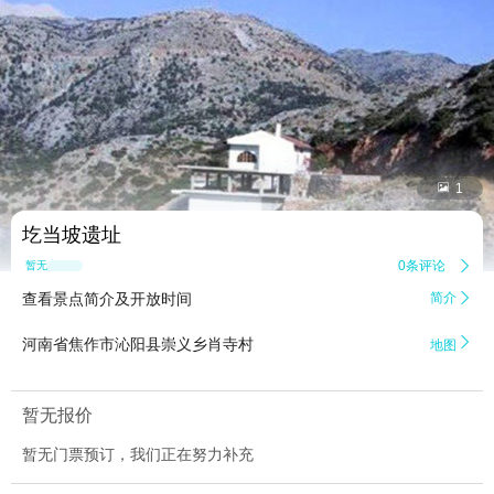


1
圪当坡遗址
0条评论

暂无点评
查看景点简介及开放时间
简介


河南省焦作市沁阳县崇义乡肖寺村
地图
暂无报价
暂无门票预订，我们正在努力补充