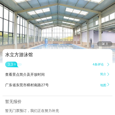


8
水立方游泳馆
3.3
4条评论

分
查看景点简介及开放时间
简介


广东省东莞市樟村南路27号
地图
暂无报价
暂无门票预订，我们正在努力补充