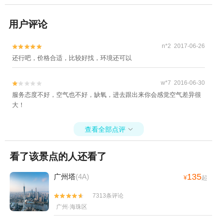
用户评论
n*2 2017-06-26


还行吧，价格合适，比较好找，环境还可以
w*7 2016-06-30


服务态度不好，空气也不好，缺氧，进去跟出来你会感觉空气差异很
大！
查看全部点评

看了该景点的人还看了
135
广州塔
(4A)
¥
起
7313条评论


广州·海珠区