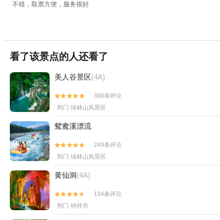
不错，取票方便，服务很好
看了该景点的人还看了
美人谷景区
(4A)
366条评论


荆门·绿林山风景区
鸳鸯溪漂流
249条评论


荆门·绿林山风景区
黄仙洞
(4A)
194条评论


荆门·钟祥市