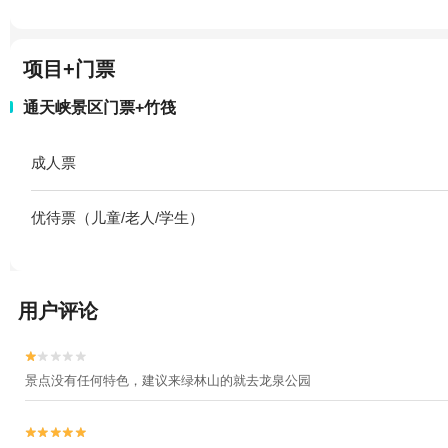
项目+门票
通天峡景区门票+竹筏
成人票
优待票（儿童/老人/学生）
用户评论


景点没有任何特色，建议来绿林山的就去龙泉公园

