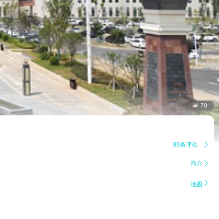

70
89条评论

简介


地图