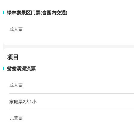
绿林寨景区门票(含园内交通)
成人票
项目
鸳鸯溪漂流票
成人票
家庭票2大1小
儿童票