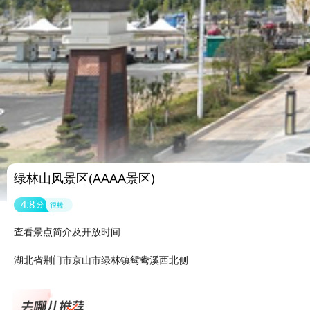
绿林山风景区(AAAA景区)
4.8
分
很棒
查看景点简介及开放时间
湖北省荆门市京山市绿林镇鸳鸯溪西北侧