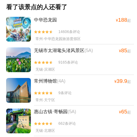
看了该景点的人还看了
188
中华恐龙园
¥
起
14606条评论


常州·中华恐龙园旅游度假区
85
无锡市太湖鼋头渚风景区
(5A)
¥
起
9165条评论


无锡·滨湖区
39.9
常州博物馆
(4A)
¥
起
9条评论


常州·天宁区
65
惠山古镇·寄畅园
(5A)
¥
起
662条评论


无锡·北塘区