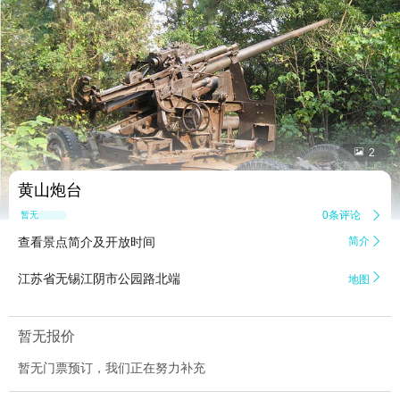


2
黄山炮台
0条评论

暂无点评
查看景点简介及开放时间
简介


江苏省无锡江阴市公园路北端
地图
暂无报价
暂无门票预订，我们正在努力补充