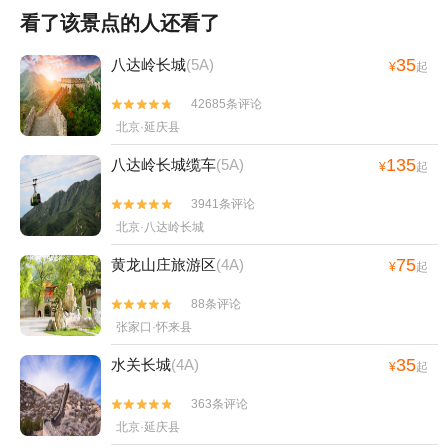
看了该景点的人还看了
35
八达岭长城
(5A)
¥
起
42685条评论


北京·延庆县
135
八达岭长城缆车
(5A)
¥
起
3941条评论


北京·八达岭长城
75
黄龙山庄旅游区
(4A)
¥
起
88条评论


张家口·怀来县
35
水关长城
(4A)
¥
起
363条评论


北京·延庆县