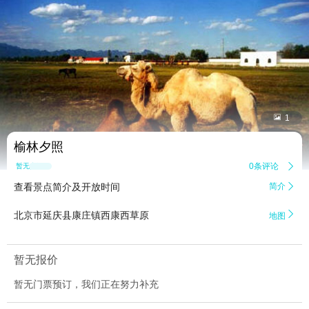


1
榆林夕照
0条评论

暂无点评
查看景点简介及开放时间
简介


北京市延庆县康庄镇西康西草原
地图
暂无报价
暂无门票预订，我们正在努力补充