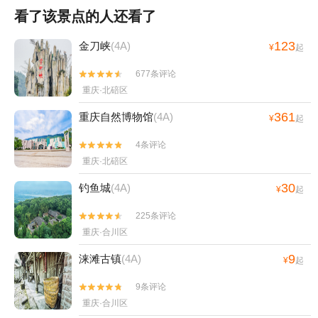
看了该景点的人还看了
123
金刀峡
(4A)
¥
起
677条评论


重庆·北碚区
361
重庆自然博物馆
(4A)
¥
起
4条评论


重庆·北碚区
30
钓鱼城
(4A)
¥
起
225条评论


重庆·合川区
9
涞滩古镇
(4A)
¥
起
9条评论


重庆·合川区