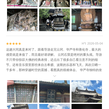
共9张
H*t 2026-05-04


这趟大同真是来对了。跟着导游走完云冈、华严寺和善化寺，最大的
感受就是来值了，而且最好请讲解。 云冈石窟是绝对的重头戏。导游
不只带你惊叹大佛的经典表情，还点出了很多自己看注意不到的细
节。还有音乐窟里那些来自古希腊、波斯的乐器和飞天。风吹日晒一
千多年，那种穿越时空的震撼，看图真的很难体会。 华严寺独特的坐
西朝东格局，导游一解释——契丹人崇拜太阳——就豁然开朗了。而

善化寺，这里的辽金巨构非常震撼，三圣殿的斜拱像盛开的花一样。
最惊喜的是大雄宝殿里的二十四诸天天王，表情生动得简直像活人。
最最重要的，大同古城夜景太美啦。 总之，大同的历史厚度需要引导
才能读懂。导游把建筑里的故事、塑像里的人物关系都讲活了。千年
前的工匠很厉害，能把石头和木头变成这样；今天的导游也很棒，能
把这些沉默的东西传递到我们心里。这一趟，真的很值。