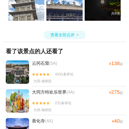
共8张
查看全部点评

看了该景点的人还看了
138
云冈石窟
(5A)
¥
起
4331条评论


大同·南郊区
275
大同方特欢乐世界
(4A)
¥
起
231条评论


大同·南郊区
40
善化寺
(4A)
¥
起