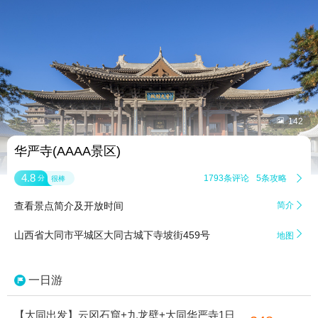


142
华严寺(AAAA景区)
4.8
1793条评论
5条攻略

分
很棒
查看景点简介及开放时间
简介


山西省大同市平城区大同古城下寺坡街459号
地图
一日游
【大同出发】云冈石窟+九龙壁+大同华严寺1日