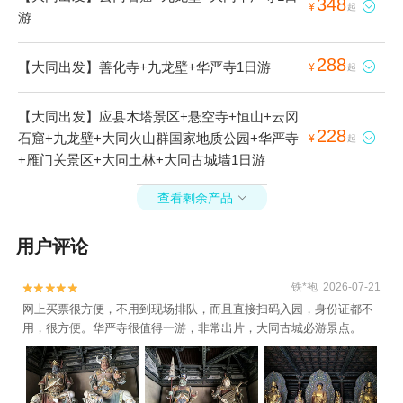
348

¥
起
游
288
【大同出发】善化寺+九龙壁+华严寺1日游

¥
起
【大同出发】应县木塔景区+悬空寺+恒山+云冈
228
石窟+九龙壁+大同火山群国家地质公园+华严寺

¥
起
+雁门关景区+大同土林+大同古城墙1日游
查看剩余产品

用户评论
铁*袍 2026-07-21


网上买票很方便，不用到现场排队，而且直接扫码入园，身份证都不
用，很方便。华严寺很值得一游，非常出片，大同古城必游景点。