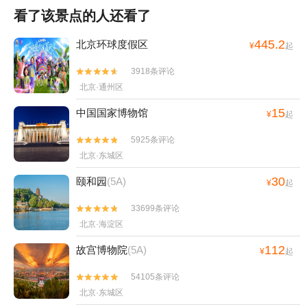
看了该景点的人还看了
445.2
北京环球度假区
¥
起
3918条评论


北京·通州区
15
中国国家博物馆
¥
起
5925条评论


北京·东城区
30
颐和园
(5A)
¥
起
33699条评论


北京·海淀区
112
故宫博物院
(5A)
¥
起
54105条评论


北京·东城区