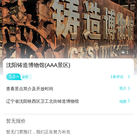


1
沈阳铸造博物馆(AAA景区)
5.0
1条评论

分
超赞
查看景点简介及开放时间
简介


辽宁省沈阳铁西区卫工北街铸造博物馆
地图
暂无报价
暂无门票预订，我们正在努力补充