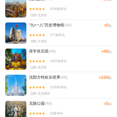
4246条评论


沈阳·沈河区
0
“九•一八”历史博物馆
(4A)
¥
起
377条评论


沈阳·大东区
48
张学良旧居
(4A)
¥
起
2187条评论


沈阳·沈河区
169
沈阳方特欢乐世界
(4A)
¥
起
1535条评论


沈阳·沈北新区
5
北陵公园
(4A)
¥
起
33条评论

