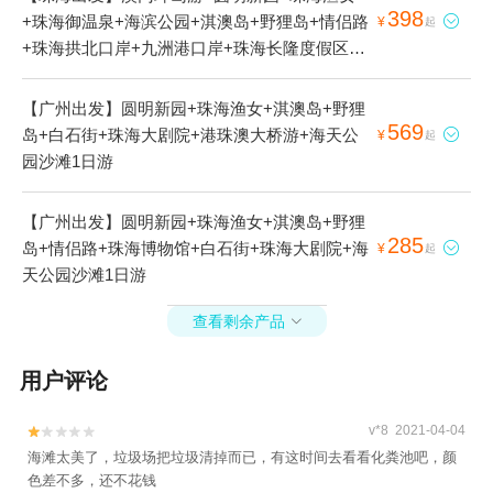
398
+珠海御温泉+海滨公园+淇澳岛+野狸岛+情侣路

¥
起
+珠海拱北口岸+九洲港口岸+珠海长隆度假区
+珠海长隆海洋王国+珠海夜幕汽车影院+珠海大
剧院+珠海本地玩乐+港珠澳大桥游+海上看珠海
【广州出发】圆明新园+珠海渔女+淇澳岛+野狸
+湾仔旅游码头+九洲船说·相约大海+唐家古镇
569
岛+白石街+珠海大剧院+港珠澳大桥游+海天公

¥
起
+珠海观光巴士+唐家湾沙滩+港珠澳大桥珠海公
园沙滩1日游
路口岸+日月贝直升机观光基地+珠海日月贝直升
机基地+广东客龙飞行基地(日月贝)+华彬航空飞
【广州出发】圆明新园+珠海渔女+淇澳岛+野狸
行基地(热浪湾店)+珠海九洲航空飞行基地+九洲
285
岛+情侣路+珠海博物馆+白石街+珠海大剧院+海

¥
起
直升机空中游览基地+辛巴达游艇俱乐部日月贝
天公园沙滩1日游
码头+珠海直升机日月贝空中游览基地+海上看港
珠澳大桥+香炉湾沙滩+易航航空飞行基地(热浪
查看剩余产品

湾)1日游
用户评论
v*8 2021-04-04


海滩太美了，垃圾场把垃圾清掉而已，有这时间去看看化粪池吧，颜
色差不多，还不花钱