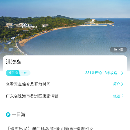


48
淇澳岛
4.2
331条评论
3条攻略

分
一般
查看景点简介及开放时间
简介


广东省珠海市香洲区唐家湾镇
地图
一日游
【珠海出发】澳门环岛游+圆明新园+珠海渔女