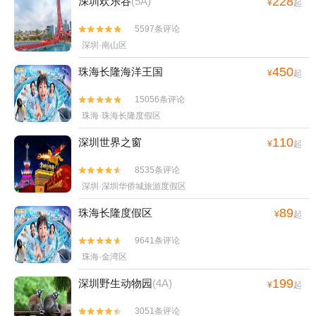
228
深圳欢乐谷
(5A)
¥
起
5597条评论


深圳·南山区
450
珠海长隆海洋王国
¥
起
15056条评论


珠海·珠海长隆度假区
110
深圳世界之窗
¥
起
8535条评论


深圳·深圳华侨城旅游度假区
89
珠海长隆度假区
¥
起
9641条评论


珠海·金湾区
199
深圳野生动物园
(4A)
¥
起
3051条评论

