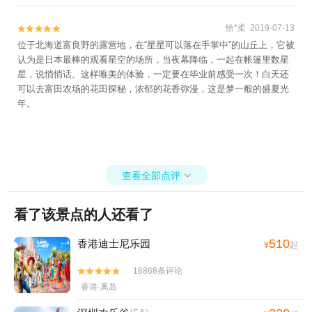
恰*柔 2019-07-13


位于北海道富良野的露营地，在“星星可以落在手掌中”的山丘上，它被
认为是日本最棒的观看星空的场所，当夜幕降临，一起在帐篷里数星
星，说悄悄话。这样唯美的体验，一定要在毕业前感受一次！白天还
可以去富田农场的花田探秘，浓郁的花香弥漫，这是梦一般的盛夏光
年。
查看全部点评

看了该景点的人还看了
510
香港迪士尼乐园
¥
起
18868条评论


香港·离岛