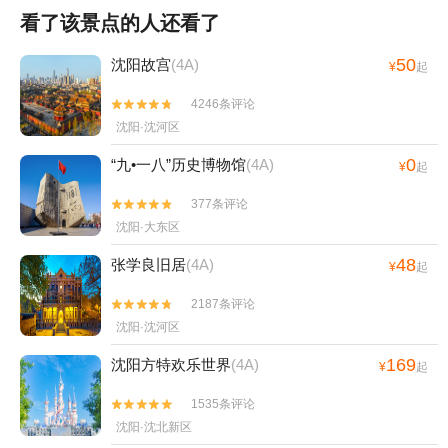
看了该景点的人还看了
50
沈阳故宫
(4A)
¥
起
4246条评论


沈阳·沈河区
0
“九•一八”历史博物馆
(4A)
¥
起
377条评论


沈阳·大东区
48
张学良旧居
(4A)
¥
起
2187条评论


沈阳·沈河区
169
沈阳方特欢乐世界
(4A)
¥
起
1535条评论


沈阳·沈北新区