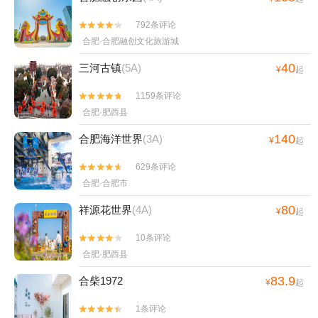
792条评论


合肥·合肥融创文化旅游城
40
三河古镇
(5A)
¥
起
1159条评论


合肥·肥西县
140
合肥海洋世界
(3A)
¥
起
629条评论


合肥·合肥市
80
祥源花世界
(4A)
¥
起
10条评论


合肥·肥西县
83.9
合柴1972
¥
起
1条评论

