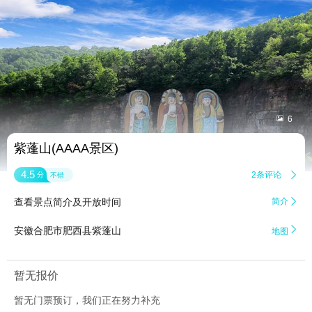


6
紫蓬山(AAAA景区)
4.5
2条评论

分
不错
查看景点简介及开放时间
简介


安徽合肥市肥西县紫蓬山
地图
暂无报价
暂无门票预订，我们正在努力补充