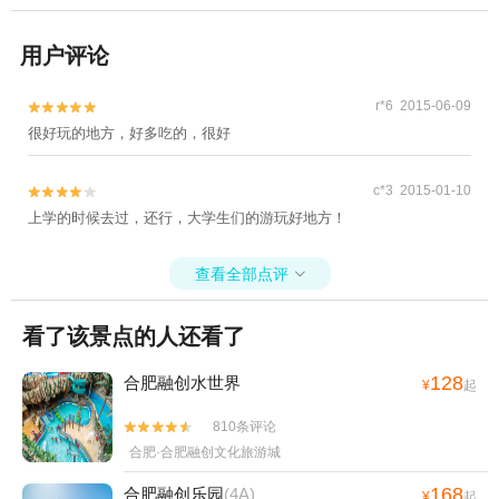
用户评论
r*6 2015-06-09


很好玩的地方，好多吃的，很好
c*3 2015-01-10


上学的时候去过，还行，大学生们的游玩好地方！
查看全部点评

看了该景点的人还看了
128
合肥融创水世界
¥
起
810条评论


合肥·合肥融创文化旅游城
168
合肥融创乐园
(4A)
¥
起