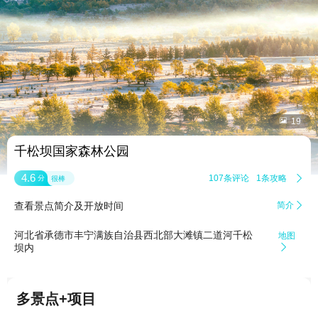


19
千松坝国家森林公园
4.6
107条评论
1条攻略

分
很棒
查看景点简介及开放时间
简介

河北省承德市丰宁满族自治县西北部大滩镇二道河千松
地图
坝内

多景点+项目