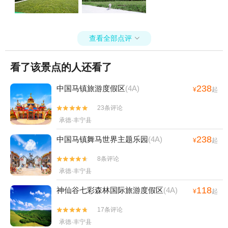
查看全部点评

看了该景点的人还看了
238
中国马镇旅游度假区
(4A)
¥
起
23条评论


承德·丰宁县
238
中国马镇舞马世界主题乐园
(4A)
¥
起
8条评论


承德·丰宁县
118
神仙谷七彩森林国际旅游度假区
(4A)
¥
起
17条评论


承德·丰宁县