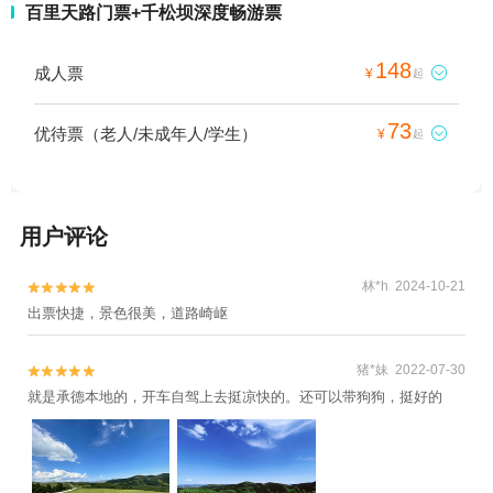
百里天路门票+千松坝深度畅游票
148
成人票

¥
起
73
优待票（老人/未成年人/学生）

¥
起
用户评论
林*h 2024-10-21


出票快捷，景色很美，道路崎岖
猪*妹 2022-07-30


就是承德本地的，开车自驾上去挺凉快的。还可以带狗狗，挺好的