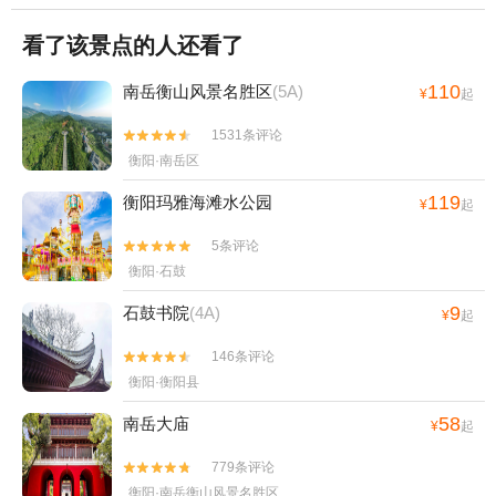
看了该景点的人还看了
110
南岳衡山风景名胜区
(5A)
¥
起
1531条评论


衡阳·南岳区
119
衡阳玛雅海滩水公园
¥
起
5条评论


衡阳·石鼓
9
石鼓书院
(4A)
¥
起
146条评论


衡阳·衡阳县
58
南岳大庙
¥
起
779条评论


衡阳·南岳衡山风景名胜区