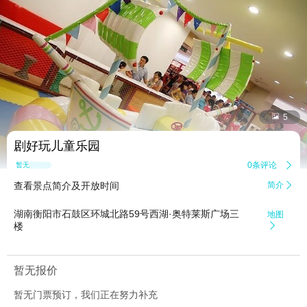


5
剧好玩儿童乐园
0条评论

暂无点评
查看景点简介及开放时间
简介

湖南衡阳市石鼓区环城北路59号西湖·奥特莱斯广场三
地图
楼

暂无报价
暂无门票预订，我们正在努力补充