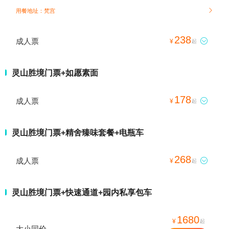
用餐地址：梵宫

238
成人票

¥
起
灵山胜境门票+如愿素面
178
成人票

¥
起
灵山胜境门票+精舍臻味套餐+电瓶车
268
成人票

¥
起
灵山胜境门票+快速通道+园内私享包车
1680
¥
起
大小同价