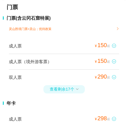
门票
门票(含云冈石窟特展)
灵山胜境门票+灵山；
优待政策

150
成人票

¥
起
150
成人票（境外游客票）

¥
起
290
双人票

¥
起
查看剩余17个

年卡
298
成人票

¥
起