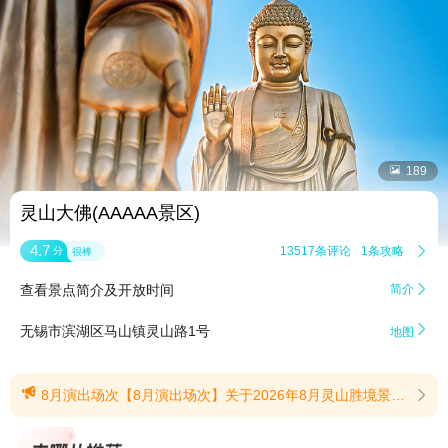


189
灵山大佛(AAAAA景区)
4.7
13517条评论
1条攻略

分
很棒
查看景点简介及开放时间
简介


无锡市滨湖区马山镇灵山路1号
地图

8月演出场次【8月演出场次】关于2026年8月灵山胜境景区演出场次的通知一、九龙灌浴1.平日每天：4场(10:00,11:30,14:45,16:45)2.周六周日：5场(10:00,11:30,13:00,14:45,16:45)二、梵宫文化体验之旅每天：6场(10:00,11:00,12:00,13:30,14:30,15:30)具体请以景区当日公告为准。(提示有效期2026/7/24至2026/8/31)
