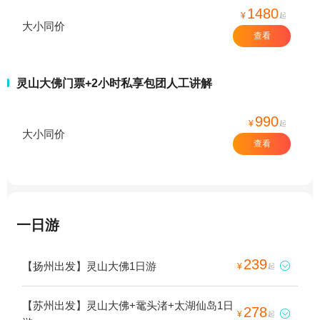
1480
¥
起
大小同价
查看
灵山大佛门票+2小时私享包团人工讲解
990
¥
起
大小同价
查看
一日游
239
【扬州出发】灵山大佛1日游

¥
起
【苏州出发】灵山大佛+鼋头渚+太湖仙岛1日
278

¥
起