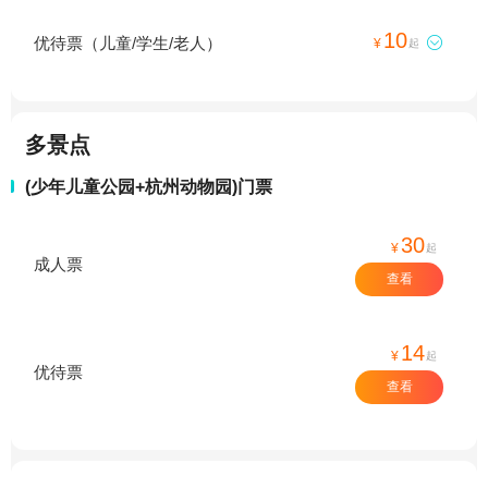
10
优待票（儿童/学生/老人）

¥
起
多景点
(少年儿童公园+杭州动物园)门票
30
¥
起
成人票
查看
14
¥
起
优待票
查看