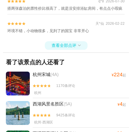
q*8 2026-07-30


搭两张森泊的票性价比很高了，就是没安排浴缸房间，有点点小瑕疵
天*仙 2026-02-22


环境不错，小动物很多，见到了的国宝 非常开心
查看全部点评

看了该景点的人还看了
224
杭州宋城
(4A)
¥
起
1170条评论


杭州
4
西湖风景名胜区
(5A)
¥
起
9425条评论


杭州·西湖区