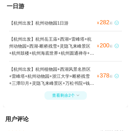
一日游
282
【杭州出发】杭州动物园1日游

¥
起
【杭州出发】杭州岳王庙+西湖+雷峰塔+杭
200
州动物园+西湖-断桥残雪+灵隐飞来峰景区

¥
起
+杭州鼓楼+杭州海底世界+杭州圆通禅寺+西
溪3D奇幻艺术馆+西溪国家湿地公园+杭州黄
龙洞+杭州花圃+杭州体育馆+杭州剧院+杭州
【杭州出发】杭州植物园+西湖风景名胜区
云曼温泉+西溪草堂+杭州白塔公园+杭州大
378
+雷峰塔+杭州动物园+浙江大学+断桥残雪

¥
起
剧院+西溪湿地印象摇橹船+西溪庄园+杭州
+三潭印月+灵隐飞来峰景区+万松书院+钱塘
图书馆+西湖文化广场+西溪天堂商业街+西
江+西溪国家湿地公园+西湖游船+灵隐寺+杭
湖天下景+灵隐寺+西溪印象城极速冰雪世界
查看剩余2个

州宋城+午潮山国家森林公园1日游
+杭州宋城+西溪湿地高庄+杭州君悦酒店+杭
州逸酒店+杭州西溪喜来登度假大酒店+杭州
孔庙+杭州世外桃源+灵隐飞来峰-凉亭+西溪
用户评论
城市文化公园1日游