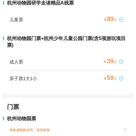
杭州动物园研学走读精品A线票
89
儿童票

¥
起
杭州动物园门票+杭州少年儿童公园门票(含5项游玩项目
票)
39
成人票

¥
起
59
亲子票1大1小

¥
起
门票
杭州动物园票
坐标虎跑路40号；
优待政策
