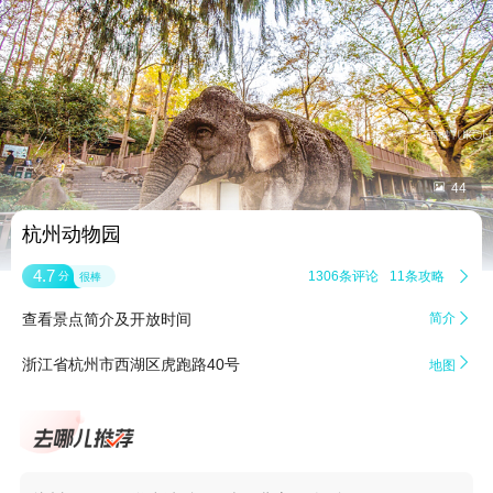


44
杭州动物园
4.7
1306条评论
11条攻略

分
很棒
查看景点简介及开放时间
简介


浙江省杭州市西湖区虎跑路40号
地图