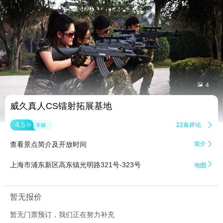


4
威久真人CS镭射拓展基地
4.5
22条评论

分
不错
查看景点简介及开放时间
简介


上海市浦东新区高东镇光明路321号-323号
地图
暂无报价
暂无门票预订，我们正在努力补充