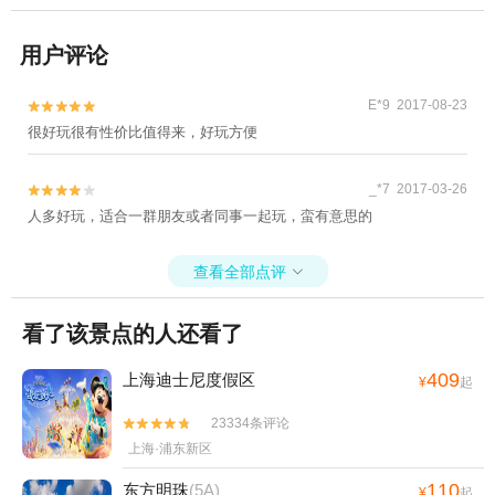
用户评论
E*9 2017-08-23


很好玩很有性价比值得来，好玩方便
_*7 2017-03-26


人多好玩，适合一群朋友或者同事一起玩，蛮有意思的
查看全部点评

看了该景点的人还看了
409
上海迪士尼度假区
¥
起
23334条评论


上海·浦东新区
110
东方明珠
(5A)
¥
起