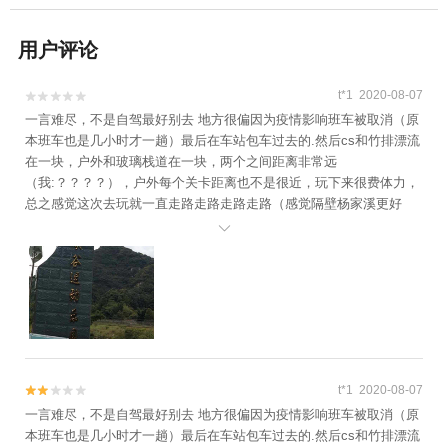
用户评论
t*1 2020-08-07


一言难尽，不是自驾最好别去 地方很偏因为疫情影响班车被取消（原
本班车也是几小时才一趟）最后在车站包车过去的.然后cs和竹排漂流
在一块，户外和玻璃栈道在一块，两个之间距离非常远
（我:？？？？），户外每个关卡距离也不是很近，玩下来很费体力，
总之感觉这次去玩就一直走路走路走路走路（感觉隔壁杨家溪更好
玩），附近也没啥吃的，门票也不是那种景区的门票（里面景区是开

发票，不知道cs那里怎么弄）附上在门口拍的照片
t*1 2020-08-07


一言难尽，不是自驾最好别去 地方很偏因为疫情影响班车被取消（原
本班车也是几小时才一趟）最后在车站包车过去的.然后cs和竹排漂流