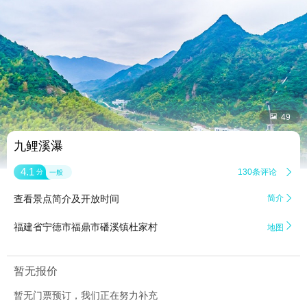


49
九鲤溪瀑
4.1
130条评论

分
一般
查看景点简介及开放时间
简介


福建省宁德市福鼎市磻溪镇杜家村
地图
暂无报价
暂无门票预订，我们正在努力补充