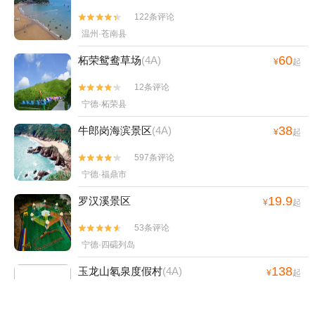
122条评论


温州·苍南县
60
柘荣鸳鸯草场
(4A)
¥
起
12条评论


宁德·柘荣县
38
牛郎岗海滨景区
(4A)
¥
起
597条评论


宁德·福鼎市
19.9
罗汉溪景区
¥
起
53条评论


宁德·四礵列岛
138
玉龙山氡泉度假村
(4A)
¥
起
309条评论


温州·泰顺县