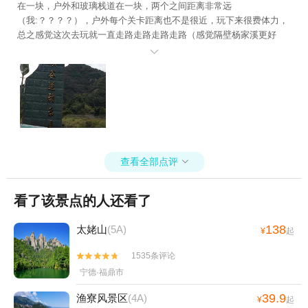
在一块，户外和玻璃栈道在一块，两个之间距离非常远
（我:？？？？），户外每个关卡距离也不是很近，玩下来很费体力，
总之感觉这次去玩就一直走路走路走路走路（感觉隔壁杨家溪更好
玩），附近也没啥吃的，门票也不是那种景区的门票（里面景区是开

发票，不知道cs那里怎么弄）附上在门口拍的照片
查看全部点评

看了该景点的人还看了
138
太姥山
(5A)
¥
起
1535条评论


宁德·福鼎市
39.9
渔寮风景区
(4A)
¥
起