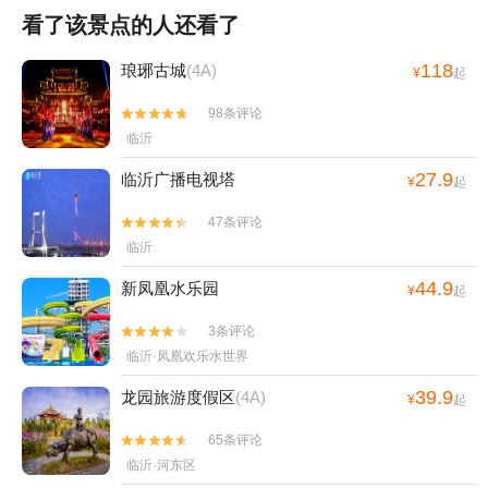
看了该景点的人还看了
118
琅琊古城
(4A)
¥
起
98条评论


临沂
27.9
临沂广播电视塔
¥
起
47条评论


临沂
44.9
新凤凰水乐园
¥
起
3条评论


临沂·凤凰欢乐水世界
39.9
龙园旅游度假区
(4A)
¥
起
65条评论


临沂·河东区