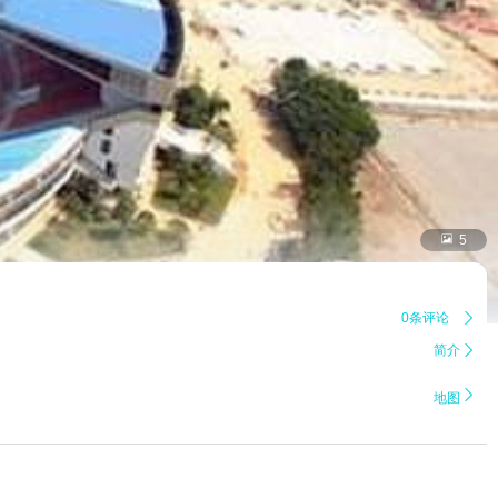

5
0条评论

简介


地图