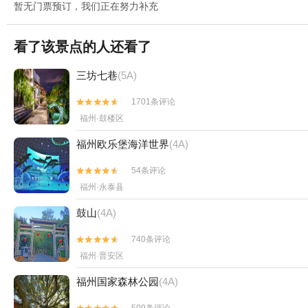
暂无门票预订，我们正在努力补充
看了该景点的人还看了
三坊七巷
(5A)
1701条评论


福州·鼓楼区
福州欧乐堡海洋世界
(4A)
54条评论


福州·永泰县
鼓山
(4A)
740条评论


福州·晋安区
福州国家森林公园
(4A)