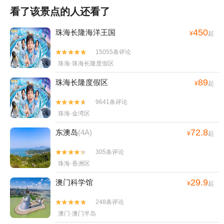
看了该景点的人还看了
450
珠海长隆海洋王国
¥
起
15055条评论


珠海·珠海长隆度假区
89
珠海长隆度假区
¥
起
9641条评论


珠海·金湾区
72.8
东澳岛
(4A)
¥
起
305条评论


珠海·香洲区
29.9
澳门科学馆
¥
起
248条评论


澳门·澳门半岛