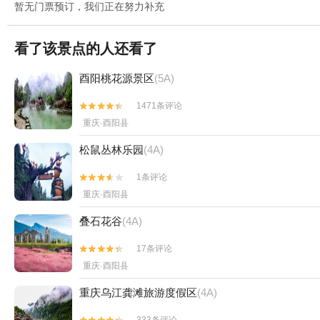
暂无门票预订，我们正在努力补充
看了该景点的人还看了
酉阳桃花源景区
(5A)
1471条评论


重庆·酉阳县
松鼠丛林乐园
(4A)
1条评论


重庆·酉阳县
叠石花谷
(4A)
17条评论


重庆·酉阳县
重庆乌江龚滩旅游度假区
(4A)