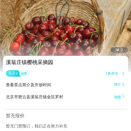


2
溪翁庄镇樱桃采摘园
5.0
1条评论

分
超赞
查看景点简介及开放时间
简介


北京市密云县溪翁庄镇金叵罗村
地图
暂无报价
暂无门票预订，我们正在努力补充