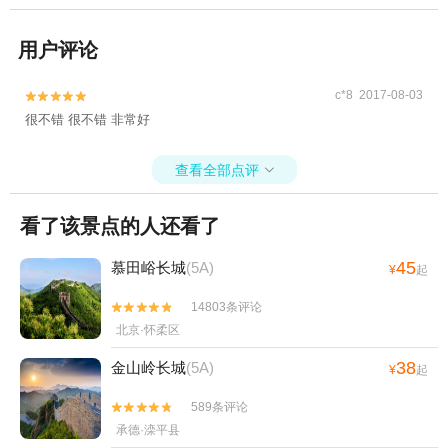
用户评论
c*8 2017-08-03


很不错 很不错 非常好
查看全部点评

看了该景点的人还看了
45
慕田峪长城
(5A)
¥
起
14803条评论


北京·怀柔区
38
金山岭长城
(5A)
¥
起
589条评论


承德·滦平县