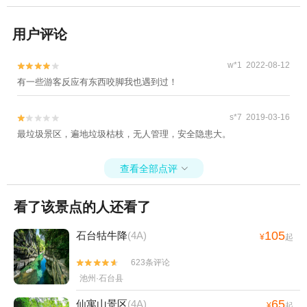
用户评论
w*1 2022-08-12


有一些游客反应有东西咬脚我也遇到过！
s*7 2019-03-16


最垃圾景区，遍地垃圾枯枝，无人管理，安全隐患大。
查看全部点评

看了该景点的人还看了
105
石台牯牛降
(4A)
¥
起
623条评论


池州·石台县
65
仙寓山景区
(4A)
¥
起