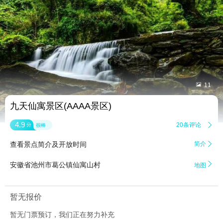


11
九天仙寓景区(AAAA景区)
4.9
20条评论

分
很棒
查看景点简介及开放时间
简介


安徽省池州市葛公镇仙寓山村
地图
暂无报价
暂无门票预订，我们正在努力补充