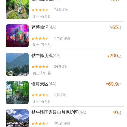
74条评论


池州·石台县
65
蓬莱仙洞
(4A)
¥
起
275条评论


池州·石台县
200
牯牛降历溪
(4A)
¥
起
34条评论


黄山·祁门县
69.9
怪潭景区
(4A)
¥
起
2条评论


池州·石台县
0
牯牛降国家级自然保护区
(4A)
¥
起
301条评论

