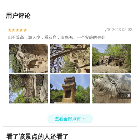
用户评论
y*8 2023-05-02


山不算高，游人少，看石窟，听鸟鸣，一个安静的去处
共9张
查看全部点评

看了该景点的人还看了