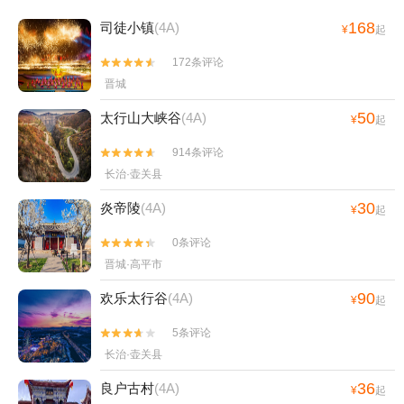
168
司徒小镇
(4A)
¥
起
172条评论


晋城
50
太行山大峡谷
(4A)
¥
起
914条评论


长治·壶关县
30
炎帝陵
(4A)
¥
起
0条评论


晋城·高平市
90
欢乐太行谷
(4A)
¥
起
5条评论


长治·壶关县
36
良户古村
(4A)
¥
起