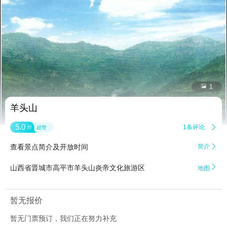


1
羊头山
5.0
1条评论

分
超赞
查看景点简介及开放时间
简介


山西省晋城市高平市羊头山炎帝文化旅游区
地图
暂无报价
暂无门票预订，我们正在努力补充