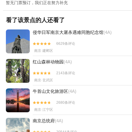
暂无门票预订，我们正在努力补充
看了该景点的人还看了
侵华日军南京大屠杀遇难同胞纪念馆
(4A)
6629条评论


南京·建邺区
红山森林动物园
(4A)
2143条评论


南京·玄武区
牛首山文化旅游区
(4A)
2680条评论


南京·江宁区
南京总统府
(4A)