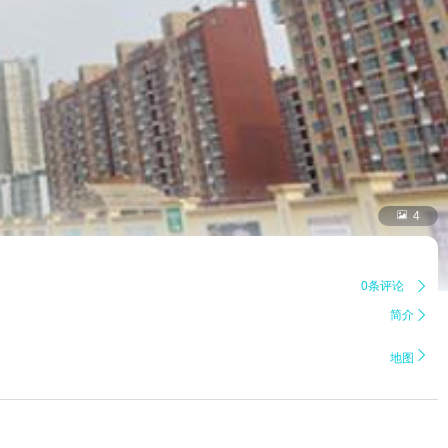

4
0条评论

简介


地图