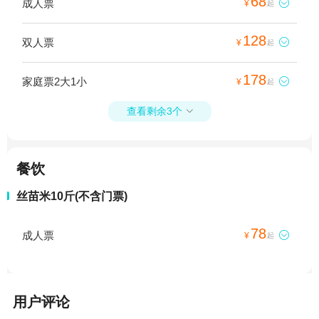
68
成人票

¥
起
128
双人票

¥
起
178
家庭票2大1小

¥
起
查看剩余3个

餐饮
丝苗米10斤(不含门票)
78
成人票

¥
起
用户评论