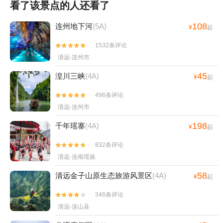
看了该景点的人还看了
108
连州地下河
(5A)
¥
起
1532条评论


清远·连州市
45
湟川三峡
(4A)
¥
起
496条评论


清远·连州市
198
千年瑶寨
(4A)
¥
起
832条评论


清远·连南瑶族
58
清远金子山原生态旅游风景区
(4A)
¥
起
346条评论


清远·连山县