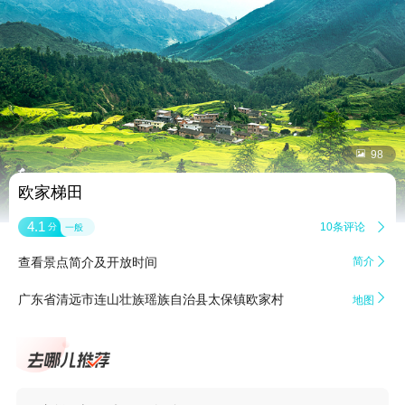


98
欧家梯田
4.1
10条评论

分
一般
查看景点简介及开放时间
简介


广东省清远市连山壮族瑶族自治县太保镇欧家村
地图