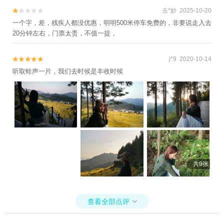
去*妙 2025-10-20


一个字，差，残疾人都没优惠，明明500米停车免费的，非要说走入去
20分钟左右，门票太贵，不值一提，
j*9 2020-10-14


听取蛙声一片，我们去时候是丰收时候
共9张
查看全部点评
