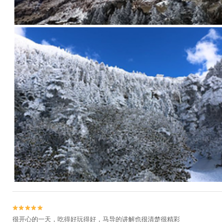


很开心的一天，吃得好玩得好，马导的讲解也很清楚很精彩