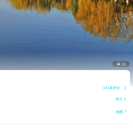

21
147条评论

简介


地图