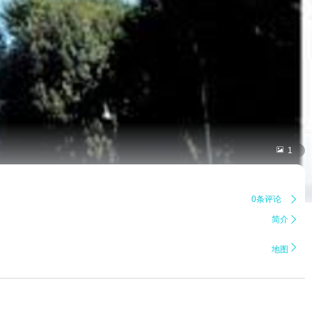

1
0条评论

简介


地图