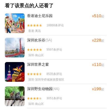
看了该景点的人还看了
510
香港迪士尼乐园
¥
起
18868条评论


香港·离岛
228
深圳欢乐谷
(5A)
¥
起
5597条评论


深圳·南山区
110
深圳世界之窗
¥
起
8535条评论


深圳·深圳华侨城旅游度假区
199
深圳野生动物园
(4A)
¥
起
3051条评论


深圳·南山区