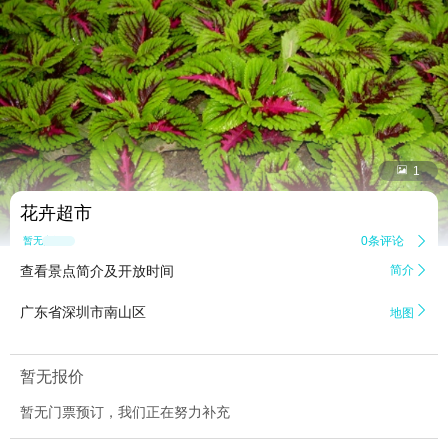


1
花卉超市
0条评论

暂无点评
查看景点简介及开放时间
简介


广东省深圳市南山区
地图
暂无报价
暂无门票预订，我们正在努力补充