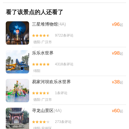
看了该景点的人还看了
96
三星堆博物馆
(4A)
¥
起
9722条评论


德阳·广汉市
98
乐乐水世界
¥
起
4318条评论


绵阳
38
易家河坝欢乐水世界
¥
起
1条评论


德阳·广汉市
60
寻龙山景区
(4A)
¥
起
273条评论


绵阳·安州区