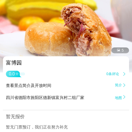


5
富博园
0.0
0条评论

分
查看景点简介及开放时间
简介


四川省德阳市旌阳区德新镇富兴村二组厂家
地图
暂无报价
暂无门票预订，我们正在努力补充