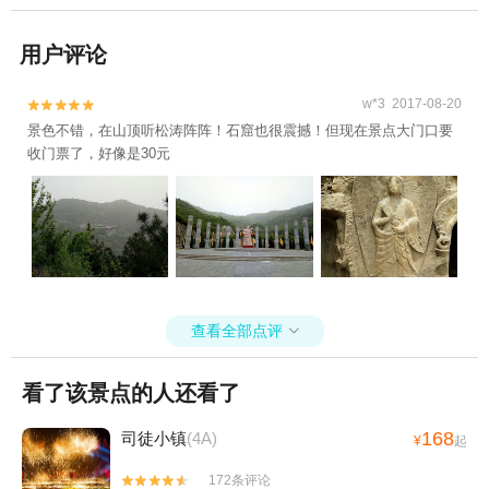
用户评论
w*3 2017-08-20


景色不错，在山顶听松涛阵阵！石窟也很震撼！但现在景点大门口要
收门票了，好像是30元
查看全部点评

看了该景点的人还看了
168
司徒小镇
(4A)
¥
起
172条评论

