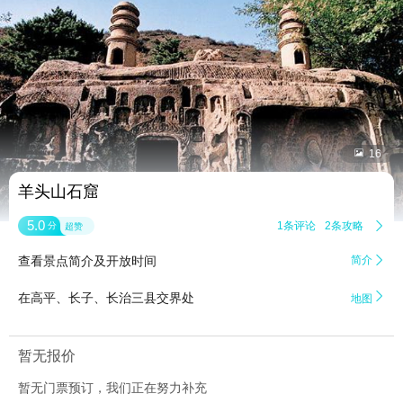


16
羊头山石窟
5.0
1条评论
2条攻略

分
超赞
查看景点简介及开放时间
简介


在高平、长子、长治三县交界处
地图
暂无报价
暂无门票预订，我们正在努力补充