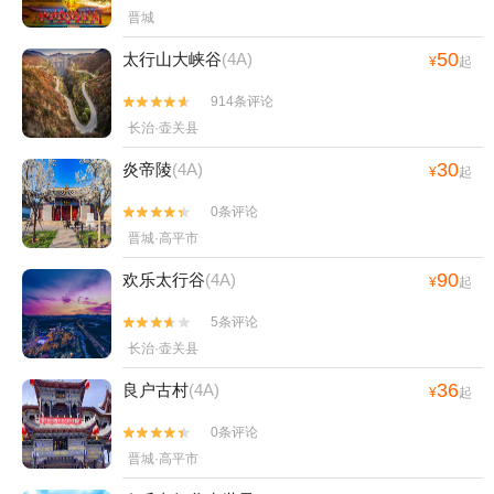
晋城
50
太行山大峡谷
(4A)
¥
起
914条评论


长治·壶关县
30
炎帝陵
(4A)
¥
起
0条评论


晋城·高平市
90
欢乐太行谷
(4A)
¥
起
5条评论


长治·壶关县
36
良户古村
(4A)
¥
起
0条评论


晋城·高平市