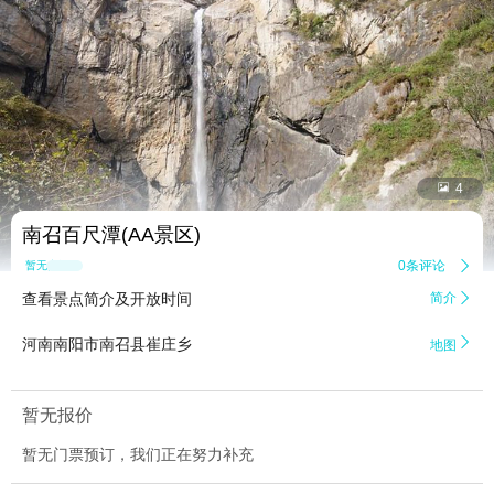


4
南召百尺潭(AA景区)
0条评论

暂无点评
查看景点简介及开放时间
简介


河南南阳市南召县崔庄乡
地图
暂无报价
暂无门票预订，我们正在努力补充