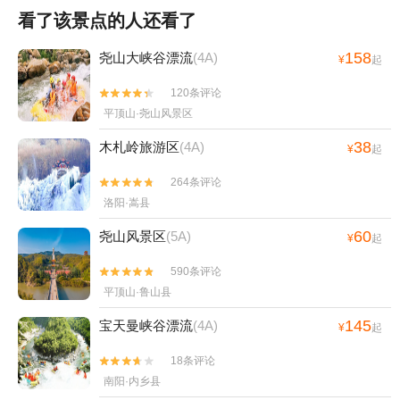
看了该景点的人还看了
158
尧山大峡谷漂流
(4A)
¥
起
120条评论


平顶山·尧山风景区
38
木札岭旅游区
(4A)
¥
起
264条评论


洛阳·嵩县
60
尧山风景区
(5A)
¥
起
590条评论


平顶山·鲁山县
145
宝天曼峡谷漂流
(4A)
¥
起
18条评论


南阳·内乡县