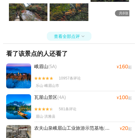
共8张
查看全部点评

看了该景点的人还看了
160
峨眉山
(5A)
¥
起
10957条评论


乐山·峨眉山市
100
瓦屋山景区
(4A)
¥
起
581条评论


眉山·洪雅县
20
农夫山泉峨眉山工业旅游示范基地
(4A)
¥
起