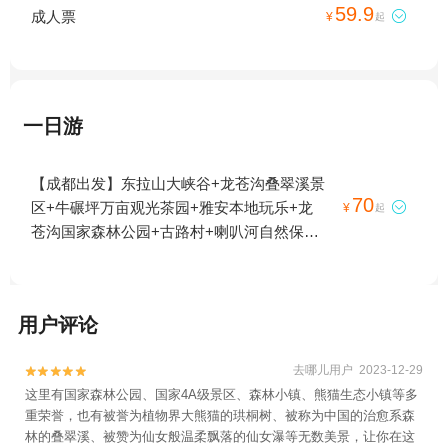
59.9
成人票

¥
起
一日游
【成都出发】东拉山大峡谷+龙苍沟叠翠溪景
70
区+牛碾坪万亩观光茶园+雅安本地玩乐+龙

¥
起
苍沟国家森林公园+古路村+喇叭河自然保护
区1日游
用户评论
去哪儿用户 2023-12-29


这里有国家森林公园、国家4A级景区、森林小镇、熊猫生态小镇等多
重荣誉，也有被誉为植物界大熊猫的珙桐树、被称为中国的治愈系森
林的叠翠溪、被赞为仙女般温柔飘落的仙女瀑等无数美景，让你在这