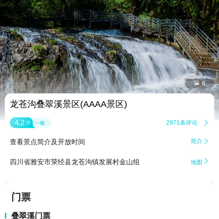


6
龙苍沟叠翠溪景区(AAAA景区)
4.2
2971条评论

分
一般
查看景点简介及开放时间
简介


四川省雅安市荥经县龙苍沟镇发展村金山组
地图
门票
叠翠溪门票