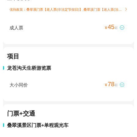
优待政策：叠翠溪门票【老人票(非法定节假日)】,叠翠溪门票【老人票(法定节假日)】,叠翠溪门票【儿童票(1.3米(不含)以下)】

45
成人票

¥
起
项目
龙苍沟天生桥游览票
78
大小同价

¥
起
门票+交通
叠翠溪景区门票+单程观光车