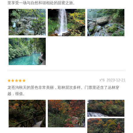
里享受一场与自然和谐相处的甜蜜之旅。
x*6 2023-12-21


龙苍沟秋天的景色非常美丽，彩林层次多样。门票里还含了丛林穿
越，很值。