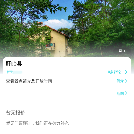


1
盱眙县
0条评论

暂无点评
查看景点简介及开放时间
简介


地图
暂无报价
暂无门票预订，我们正在努力补充