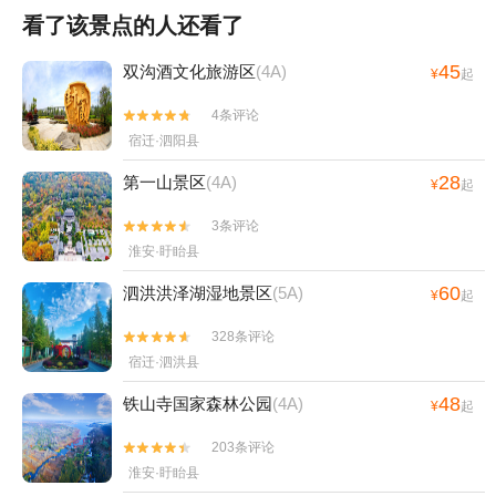
看了该景点的人还看了
45
双沟酒文化旅游区
(4A)
¥
起
4条评论


宿迁·泗阳县
28
第一山景区
(4A)
¥
起
3条评论


淮安·盱眙县
60
泗洪洪泽湖湿地景区
(5A)
¥
起
328条评论


宿迁·泗洪县
48
铁山寺国家森林公园
(4A)
¥
起
203条评论


淮安·盱眙县