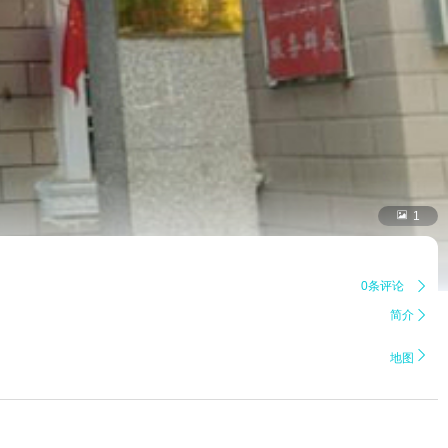

1
0条评论

简介


地图