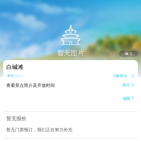


1
白碱滩
0条评论

暂无点评
查看景点简介及开放时间
简介


地图
暂无报价
暂无门票预订，我们正在努力补充