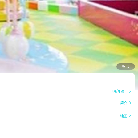

1
1条评论

简介


地图