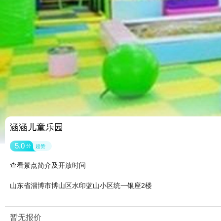
涵涵儿童乐园
5.0
分
超赞
查看景点简介及开放时间
山东省淄博市博山区水印蓝山小区统一银座2楼
暂无报价