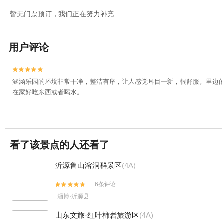
暂无门票预订，我们正在努力补充
用户评论


涵涵乐园的环境非常干净，整洁有序，让人感觉耳目一新，很舒服。里边
在家好吃东西或者喝水。
看了该景点的人还看了
沂源鲁山溶洞群景区
(4A)
6条评论


淄博·沂源县
山东文旅·红叶柿岩旅游区
(4A)