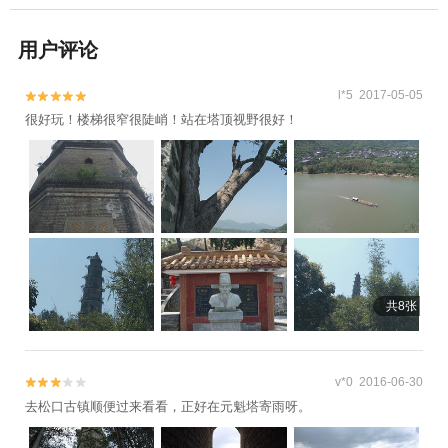
用户评论
l*5 2017-05-05


很好玩！楼梯很窄很陡峭！站在塔顶视野很好！
共8张
v*0 2016-06-30


去松口古镇顺便过来看看，正好在元魁塔寄雨呀。