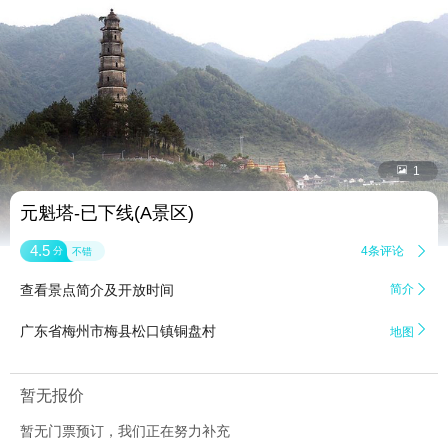


1
元魁塔-已下线(A景区)
4.5
4条评论

分
不错
查看景点简介及开放时间
简介


广东省梅州市梅县松口镇铜盘村
地图
暂无报价
暂无门票预订，我们正在努力补充