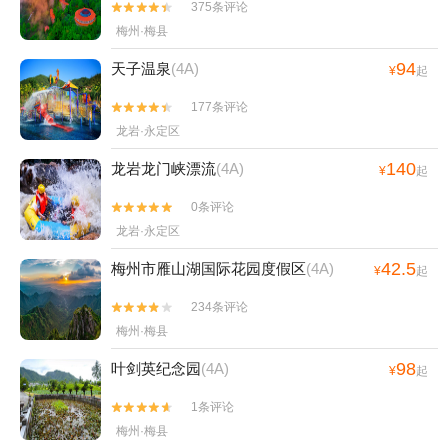
375条评论


梅州·梅县
94
天子温泉
(4A)
¥
起
177条评论


龙岩·永定区
140
龙岩龙门峡漂流
(4A)
¥
起
0条评论


龙岩·永定区
42.5
梅州市雁山湖国际花园度假区
(4A)
¥
起
234条评论


梅州·梅县
98
叶剑英纪念园
(4A)
¥
起
1条评论


梅州·梅县