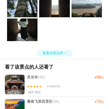
查看全部点评

看了该景点的人还看了
98
灵光寺
(4A)
¥
起
154条评论


梅州·梅县
70
雁南飞茶田景区
(5A)
¥
起