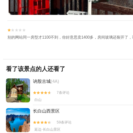


别的网站同一房型才1100不到，你好意思卖1400多，房间玻璃还裂开
看了该景点的人还看了
讷殷古城
(4A)
7条评论


白山
长白山西景区
59条评论


延边·长白山景区