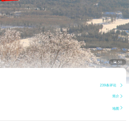

50
239条评论

简介


地图