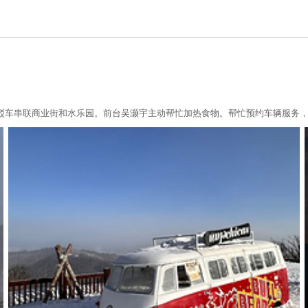
接驳车串联商业街和水乐园。前台吴灏宇主动帮忙加热食物。帮忙预约车辆服务