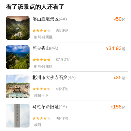
看了该景点的人还看了
50
溪山胜境景区
(4A)
¥
起
8条评论


铜川·耀州区
34.93
照金香山
(4A)
¥
起
87条评论


铜川·耀州区
35
彬州市大佛寺石窟
(4A)
¥
起
4条评论


咸阳·彬县
158
马栏革命旧址
(4A)
¥
起
0条评论


咸阳