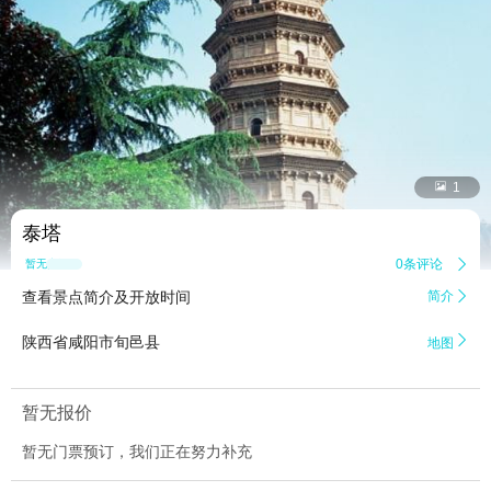


1
泰塔
0条评论

暂无点评
查看景点简介及开放时间
简介


陕西省咸阳市旬邑县
地图
暂无报价
暂无门票预订，我们正在努力补充