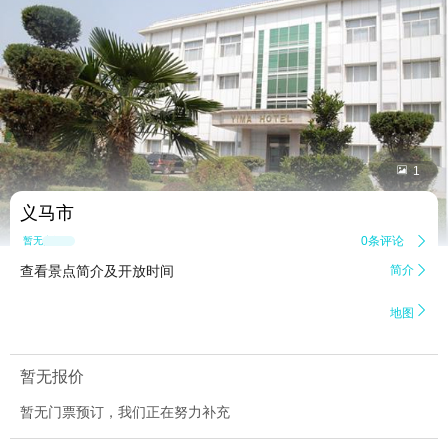


1
义马市
0条评论

暂无点评
查看景点简介及开放时间
简介


地图
暂无报价
暂无门票预订，我们正在努力补充