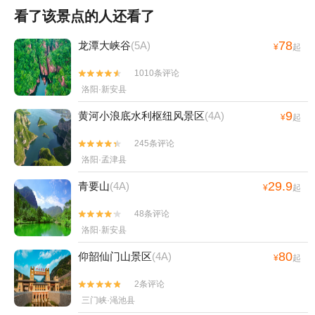
看了该景点的人还看了
78
龙潭大峡谷
(5A)
¥
起
1010条评论


洛阳·新安县
9
黄河小浪底水利枢纽风景区
(4A)
¥
起
245条评论


洛阳·孟津县
29.9
青要山
(4A)
¥
起
48条评论


洛阳·新安县
80
仰韶仙门山景区
(4A)
¥
起
2条评论


三门峡·渑池县