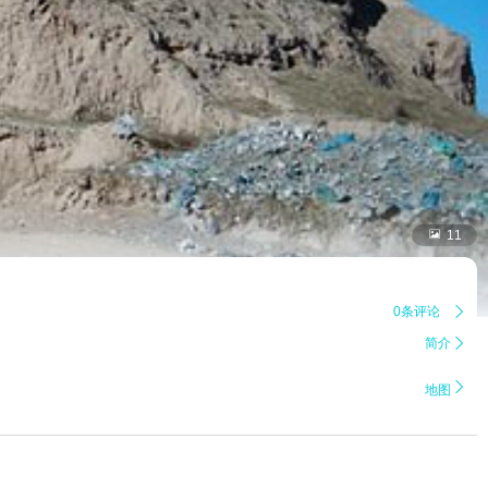

11
0条评论

简介


地图