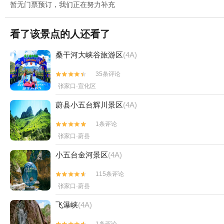
暂无门票预订，我们正在努力补充
看了该景点的人还看了
桑干河大峡谷旅游区
(4A)
35条评论


张家口·宣化区
蔚县小五台辉川景区
(4A)
1条评论


张家口·蔚县
小五台金河景区
(4A)
115条评论


张家口·蔚县
飞瀑峡
(4A)