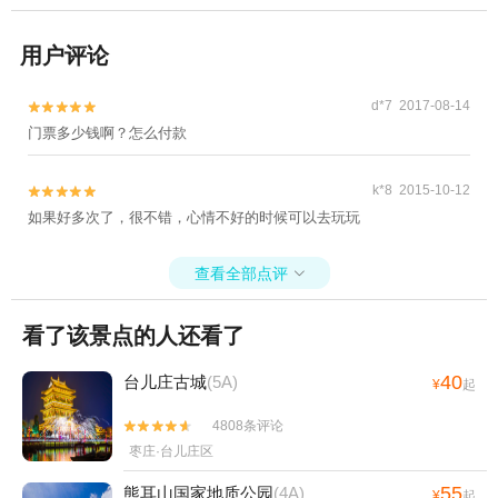
用户评论
d*7 2017-08-14


门票多少钱啊？怎么付款
k*8 2015-10-12


如果好多次了，很不错，心情不好的时候可以去玩玩
查看全部点评

看了该景点的人还看了
40
台儿庄古城
(5A)
¥
起
4808条评论


枣庄·台儿庄区
55
熊耳山国家地质公园
(4A)
¥
起