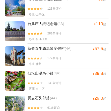
123条评论


枣庄·山亭区
119
台儿庄大战纪念馆
(4A)
¥
起
281条评论


枣庄·台儿庄区
57.5
新盈泰生态温泉度假村
(4A)
¥
起
172条评论


枣庄·滕州
39.8
仙坛山温泉小镇
(4A)
¥
起
133条评论


枣庄·市中区
29.8
翼云石头部落
(4A)
¥
起
61条评论

