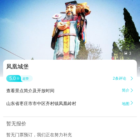


3
凤凰城堡
5.0
2条评论

分
超赞
查看景点简介及开放时间
简介


山东省枣庄市市中区齐村镇凤凰岭村
地图
暂无报价
暂无门票预订，我们正在努力补充