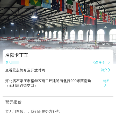


24
名阳卡丁车
0条评论

暂无点评
查看景点简介及开放时间
简介

河北省石家庄市裕华区南二环建通街北行200米西南角
地图
（金利建通街交口）

暂无报价
暂无门票预订，我们正在努力补充