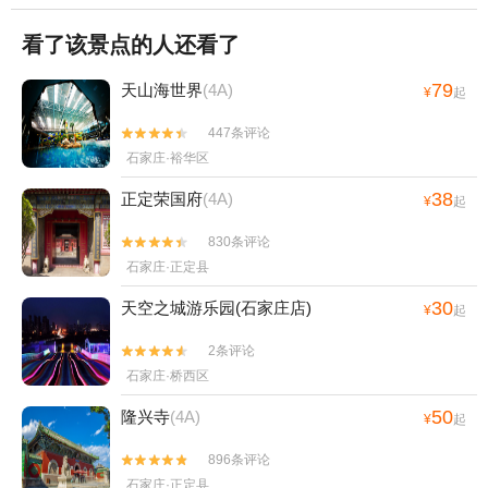
看了该景点的人还看了
79
天山海世界
(4A)
¥
起
447条评论


石家庄·裕华区
38
正定荣国府
(4A)
¥
起
830条评论


石家庄·正定县
30
天空之城游乐园(石家庄店)
¥
起
2条评论


石家庄·桥西区
50
隆兴寺
(4A)
¥
起
896条评论


石家庄·正定县